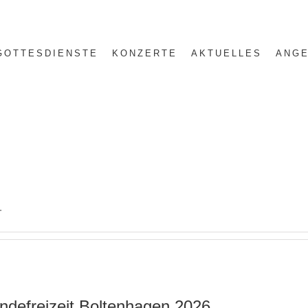
GOTTESDIENSTE
KONZERTE
AKTUELLES
ANGE
.
defreizeit Boltenhagen 2026