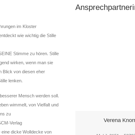
Ansprechpartner
ahrungen im Kloster
tdeckt wie wichtig die Stille
m SEINE Stimme zu hören. Stille
igend wirken, wenn man sie
n Blick von diesen eher
ille lenken.
in besserer Mensch werden soll.
eben wimmelt, von Vielfalt und
ins zu
Verena Knor
 SCM-Verlag
ürde eine dicke Wolldecke von