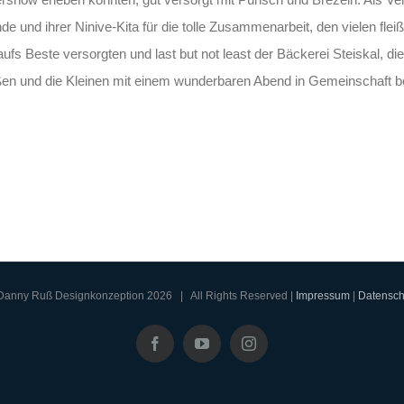
d ihrer Ninive-Kita für die tolle Zusammenarbeit, den vielen fleiß
ufs Beste versorgten und last but not least der Bäckerei Steiskal, di
ßen und die Kleinen mit einem wunderbaren Abend in Gemeinschaft b
Danny Ruß Designkonzeption
2026 | All Rights Reserved |
Impressum
|
Datensch
Facebook
YouTube
Instagram