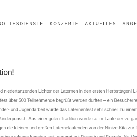
GOTTESDIENSTE
KONZERTE
AKTUELLES
ANGE
tion!
 niedertanzenden Lichter der Laternen in den ersten Herbsttagen! Li
nfest über 500 Teilnehmende begrüßt werden durften – ein Besucherrek
inder- und Jugendarbeit wurde das Laternenfest sehr schnell zu einem
nderpunsch. Aus einer guten Tradition wurde so im Laufe der vergang
en die kleinen und großen Laternelaufenden von der Ninive-Kita zur P
show erleben konnten, gut versorgt mit Punsch und Brezeln. Als Vere