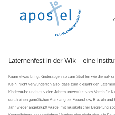
Skip
to
content
Laternenfest in der Wik – eine Institu
Kaum etwas bringt Kinderaugen so zum Strahlen wie die auf- und
Klein! Nicht verwunderlich also, dass zum diesjährigen Laterne
Kinderstube und seit vielen Jahren unterstützt vom Verein für K
durch einen gemütlichen Ausklang bei Feuershow, Brezeln und Ki
Jahr wieder angeknüpft wurde: mit musikalischer Begleitung zog
Kerzenlichtern geschmückten Vorplatz eine eindrucksvolle Feuer