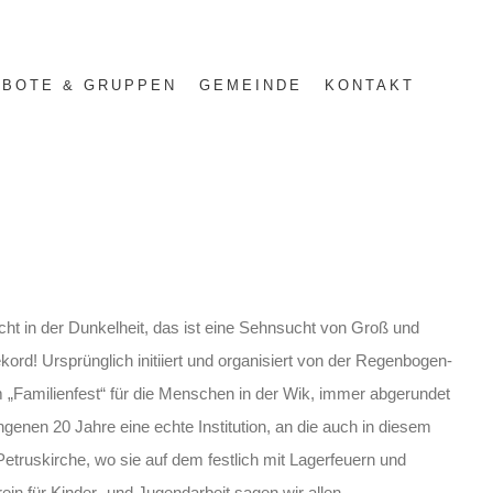
BOTE & GRUPPEN
GEMEINDE
KONTAKT
cht in der Dunkelheit, das ist eine Sehnsucht von Groß und
ord! Ursprünglich initiiert und organisiert von der Regenbogen-
 „Familienfest“ für die Menschen in der Wik,
immer abgerundet
enen 20 Jahre eine echte Institution, an die auch in diesem
etruskirche, wo sie auf dem festlich mit Lagerfeuern und
in für Kinder- und Jugendarbeit sagen wir allen