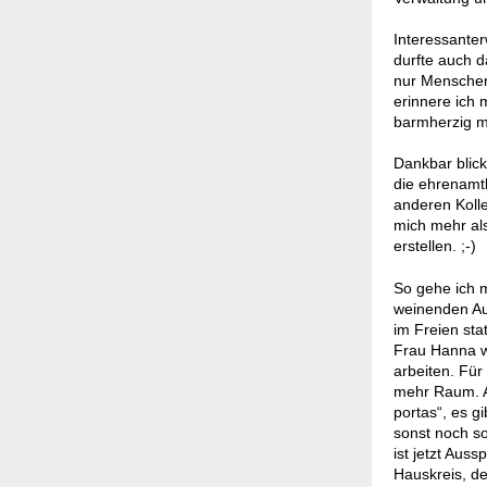
Interessanter
durfte auch d
nur Menschen
erinnere ich
barmherzig m
Dankbar blick
die ehrenamtl
anderen Kolle
mich mehr als
erstellen. ;-)
So gehe ich 
weinenden Aug
im Freien sta
Frau Hanna w
arbeiten. Für
mehr Raum. A
portas“, es g
sonst noch so
ist jetzt Aus
Hauskreis, d