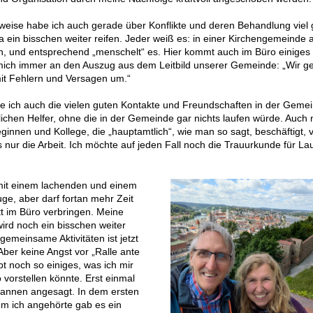
weise habe ich auch gerade über Konflikte und deren Behandlung viel 
a ein bisschen weiter reifen. Jeder weiß es: in einer Kirchengemeinde 
, und entsprechend „menschelt“ es. Hier kommt auch im Büro einiges
 mich immer an den Auszug aus dem Leitbild unserer Gemeinde: „Wir g
it Fehlern und Versagen um.“
e ich auch die vielen guten Kontakte und Freundschaften in der Gemei
ichen Helfer, ohne die in der Gemeinde gar nichts laufen würde. Auch 
ginnen und Kollege, die „hauptamtlich“, wie man so sagt, beschäftigt, 
 nur die Arbeit. Ich möchte auf jeden Fall noch die Trauurkunde für L
mit einem lachenden und einem
e, aber darf fortan mehr Zeit
tt im Büro verbringen. Meine
ird noch ein bisschen weiter
 gemeinsame Aktivitäten ist jetzt
ber keine Angst vor „Ralle ante
ibt noch so einiges, was ich mir
 vorstellen könnte. Erst einmal
spannen angesagt. In dem ersten
em ich angehörte gab es ein