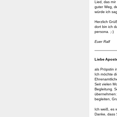
Lied, das mir 
guter Weg, de
würde ich sa
Herzlich Grüß
dort bin ich 
persona. ;-)
Euer Ralf
Liebe Apost
als Pröpstin 
Ich möchte d
Ehrenamtlich
Seit vielen M
Begleitung. S
übernehmen: 
begleiten, G
Ich weiß, es w
Danke, dass S