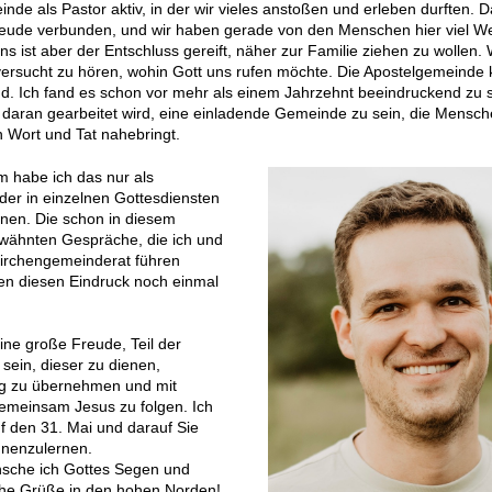
de als Pastor aktiv, in der wir vieles anstoßen und erleben durften. D
reude verbunden, und wir haben gerade von den Menschen hier viel W
uns ist aber der Entschluss gereift, näher zur Familie ziehen zu wollen. 
ersucht zu hören, wohin Gott uns rufen möchte. Die Apostelgemeinde k
d. Ich fand es schon vor mehr als einem Jahrzehnt beeindruckend zu 
r daran gearbeitet wird, eine einladende Gemeinde zu sein, die Mensc
 Wort und Tat nahebringt.
m habe ich das nur als
er in einzelnen Gottesdiensten
nnen. Die schon in diesem
rwähnten Gespräche, die ich und
Kirchengemeinderat führen
en diesen Eindruck noch einmal
ine große Freude, Teil der
sein, dieser zu dienen,
g zu übernehmen und mit
emeinsam Jesus zu folgen. Ich
f den 31. Mai und darauf Sie
nenzulernen.
nsche ich Gottes Segen und
che Grüße in den hohen Norden!