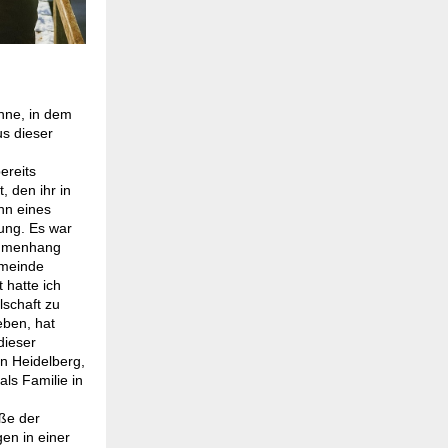
enne, in dem
us dieser
ereits
, den ihr in
hn eines
zung. Es war
sammenhang
emeinde
 hatte ich
lschaft zu
eben, hat
dieser
in Heidelberg,
ls Familie in
öße der
en in einer