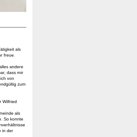
tigkeit als
r freue.
 alles andere
ar, dass mir
ich von
endgültig zum
 Wilfried
emeinde als
e. So konnte
nverhältnisse
 in der