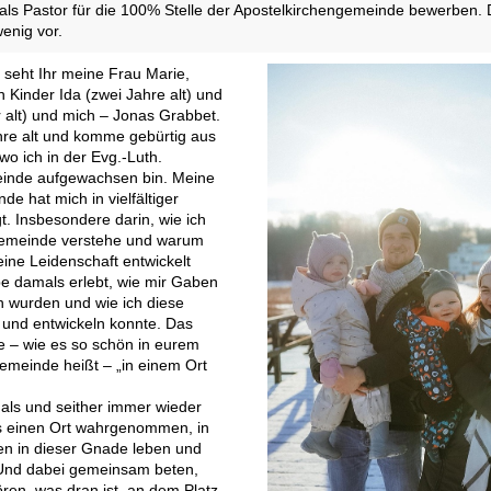
ls Pastor für die 100% Stelle der Apostelkirchengemeinde bewerben. D
wenig vor.
 seht Ihr meine Frau Marie,
 Kinder Ida (zwei Jahre alt) und
r alt) und mich – Jonas Grabbet.
hre alt und komme gebürtig aus
o ich in der Evg.-Luth.
inde aufgewachsen bin. Meine
e hat mich in vielfältiger
. Insbesondere darin, wie ich
emeinde verstehe und warum
 eine Leidenschaft entwickelt
be damals erlebt, wie mir Gaben
 wurden und wie ich diese
 und entwickeln konnte. Das
te – wie es so schön in eurem
Gemeinde heißt – „in einem Ort
als und seither immer wieder
 einen Ort wahrgenommen, in
 in dieser Gnade leben und
. Und dabei gemeinsam beten,
ren, was dran ist, an dem Platz,