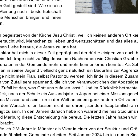
 Gott gestellt sind. Wie sie also
Meinung nach - beste Botschaft
die Menschen bringen und ihnen
n.
ch begeistert von der Kirche Jesu Christi, weil ich keinen anderen Ort k
versucht wird, Menschen zu lieben und wertzuschätzen und das alles a
en Liebe heraus, die Jesus zu uns hat.
Faktor hat mich in dieser Zeit geprägt und der dürfte einigen von euch b
ein. Ich trage nicht zufällig denselben Nachnamen wie Christian Grabbet
Monaten in der Gemeinde mehr und mehr kennenlernen konntet. Als So
an in seiner Jugend vielleicht ganz natürlich ein Bedürfnis zur Abgren
nge nicht mein Plan, selbst Pastor zu werden. Ich finde in diesem Zu
on von Zufall sehr spannend, die ich von Verantwortlichen der Apostelg
Zufall ist das, was Gott uns zufallen lässt.“ Und im Rückblick betrachtet
ck, nach der Schule ein Auslandsjahr in Japan bei einer Missionsgesel
es Mission und sein Tun in der Welt an einem ganz anderen Ort zu erl
 den Wunsch reifen lassen, nicht nur ehren-, sondern hauptamtlich an 
ligt zu sein. In den Jahren danach habe ich während meines Studiums 
d Marburg diese Entscheidung nie bereut. Die letzten Jahre haben wir a
bracht.
te ich 2 ½ Jahre in Münster als Vikar in einer von der Struktur und Gr
de ähnlichen Gemeinde arbeiten. Seit Januar 2024 bin ich nun in Sieg