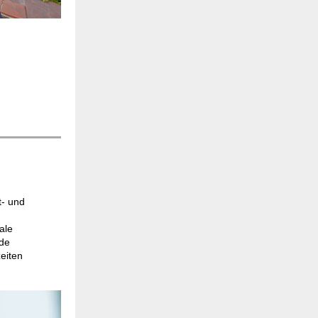
t- und
ale
nde
eiten