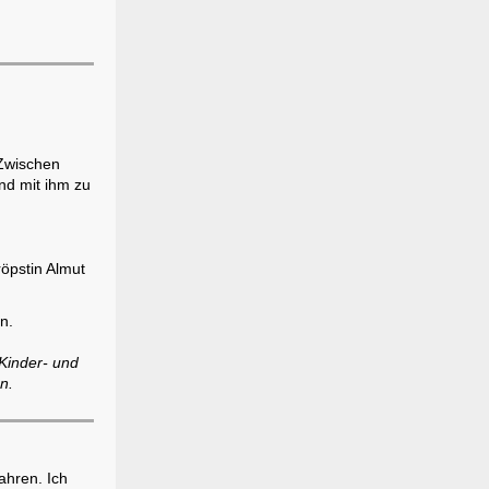
 Zwischen
nd mit ihm zu
öpstin Almut
n.
 Kinder- und
n.
ahren. Ich