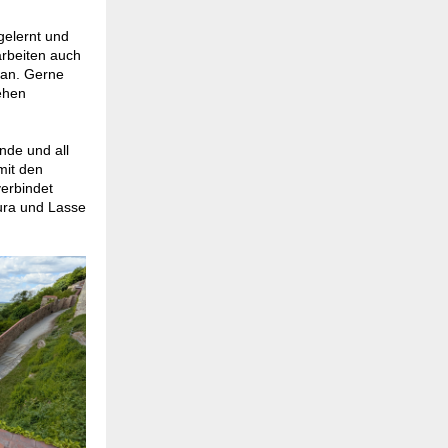
gelernt und
arbeiten auch
 an. Gerne
ehen
nde und all
mit den
verbindet
aura und Lasse