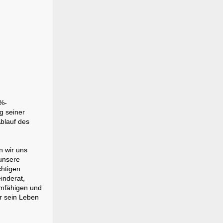
0%-
g seiner
blauf des
n wir uns
 unsere
chtigen
inderat,
eamfähigen und
ür sein Leben