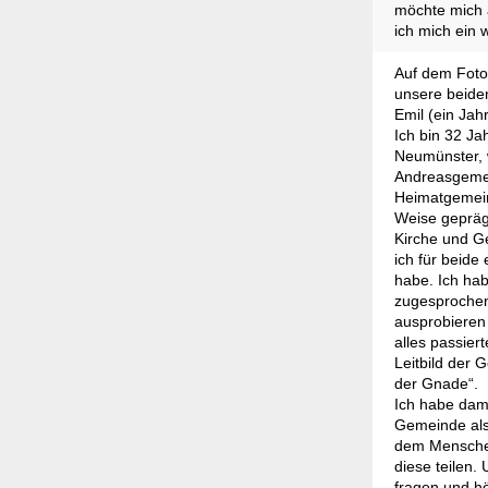
möchte mich a
ich mich ein 
Auf dem Foto
unsere beiden
Emil (ein Jah
Ich bin 32 Ja
Neumünster, w
Andreasgeme
Heimatgemeind
Weise geprägt
Kirche und G
ich für beide
habe. Ich ha
zugesprochen
ausprobieren
alles passier
Leitbild der 
der Gnade“.
Ich habe dam
Gemeinde als
dem Menschen
diese teilen
fragen und hö