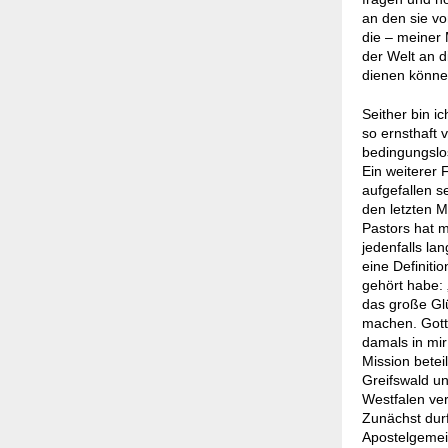
an den sie von
die – meiner 
der Welt an 
dienen könne
Seither bin i
so ernsthaft 
bedingungslos
Ein weiterer 
aufgefallen s
den letzten 
Pastors hat m
jedenfalls la
eine Definiti
gehört habe: „
das große Glü
machen. Gott
damals in mir
Mission betei
Greifswald un
Westfalen ver
Zunächst durf
Apostelgemein