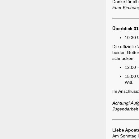
Danke für al
Euer Kirchen
Überblick 31
10.30 
Die offizielle
beiden Gottes
schnacken.
12.00 
15.00 U
Witt.
Im Anschluss:
Achtung! Aufg
Jugendarbeit
Liebe Apost
Am Sonntag i