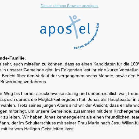
Dies in deinem Browser anzeigen.
nde-Familie,
s sehr, euch mitteilen zu können, dass es einen Kandidaten für die 10
e in unserer Gemeinde gibt. Im Folgenden lest ihr eine kurze Vorstellun
n Bericht über den Verlauf der vergangenen sechs Monate, sowie den A
 Bewerbungsverfahrens.
 Weg bis hierher streckenweise steinig und unübersichtlich war, freue
ass sich daraus die Möglichkeit ergeben hat, Jonas als Hauptpastor in
ählen. Trotz seines jungen Alters sind wir der Ansicht, dass er alle wi
gen mitbringt, um unsere Gemeinde, zusammen mit dem Kirchengeme
her zu leiten. Wir haben Jonas kennengelernt als einen freundlichen, t
 Mann, der im Schulterschluss mit seiner Frau Marie nach Jesu Willen f
 mit ihr vom Heiligen Geist leiten lässt.