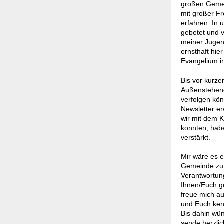
großen Gemein
mit großer F
erfahren. In 
gebetet und v
meiner Jugen
ernsthaft hie
Evangelium in
Bis vor kurze
Außenstehend
verfolgen kö
Newsletter e
wir mit dem 
konnten, hab
verstärkt.
Mir wäre es e
Gemeinde zu 
Verantwortun
Ihnen/Euch g
freue mich au
und Euch ken
Bis dahin wü
sende herzli