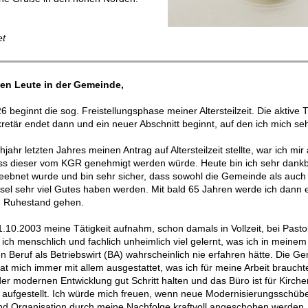
et
eben Leute in der Gemeinde,
 beginnt die sog. Freistellungsphase meiner Altersteilzeit. Die aktive Tä
tär endet dann und ein neuer Abschnitt beginnt, auf den ich mich seh
hjahr letzten Jahres meinen Antrag auf Altersteilzeit stellte, war ich mir
dass dieser vom KGR genehmigt werden würde. Heute bin ich sehr dankb
eebnet wurde und bin sehr sicher, dass sowohl die Gemeinde als auch 
el sehr viel Gutes haben werden. Mit bald 65 Jahren werde ich dann 
n Ruhestand gehen.
1.10.2003 meine Tätigkeit aufnahm, schon damals in Vollzeit, bei Pastor
ich menschlich und fachlich unheimlich viel gelernt, was ich in meinem
Beruf als Betriebswirt (BA) wahrscheinlich nie erfahren hätte. Die G
at mich immer mit allem ausgestattet, was ich für meine Arbeit braucht
der modernen Entwicklung gut Schritt halten und das Büro ist für Kirche
 aufgestellt. Ich würde mich freuen, wenn neue Modernisierungsschübe
nd Organisation durch meine Nachfolge kraftvoll angeschoben werden.